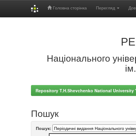
Головна сторінка
Перегляд
Дов
Skip
navigation
РЕ
Національного універ
ім
Repository T.H.Shevchenko National University
Пошук
Пошук: