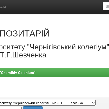
ідка
ПОЗИТАРІЙ
ситету "Чернігівський колегіум
.Т.Г.Шевченка
 "Chernihiv Colehium"