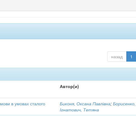
назад
1
Автор(и)
 мови в умовах сталого
Биконя, Оксана Павлівна
;
Борисенко,
Ігнатович, Тетяна