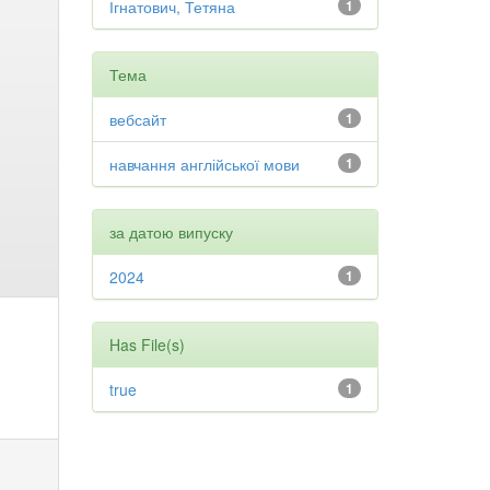
Ігнатович, Тетяна
1
Тема
вебсайт
1
навчання англійської мови
1
за датою випуску
2024
1
Has File(s)
true
1