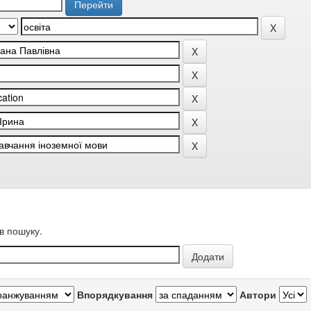
в пошуку.
Впорядкування
Автори