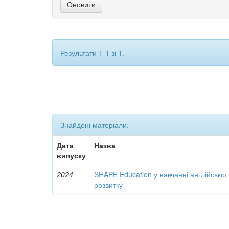
Результати 1-1 зі 1.
Знайдені матеріали:
Дата
Назва
випуску
2024
SHAPE Education у навчанні англійської
розвитку