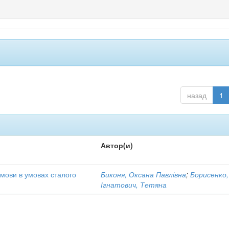
назад
1
Автор(и)
 мови в умовах сталого
Биконя, Оксана Павлівна
;
Борисенко,
Ігнатович, Тетяна