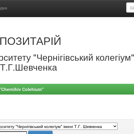
ідка
ПОЗИТАРІЙ
ситету "Чернігівський колегіум
.Т.Г.Шевченка
 "Chernihiv Colehium"