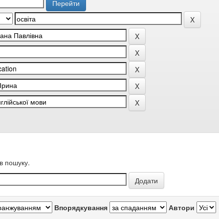
в пошуку.
Впорядкування
Автори