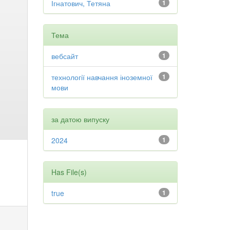
Ігнатович, Тетяна
1
Тема
вебсайт
1
технології навчання іноземної
1
мови
за датою випуску
2024
1
Has File(s)
true
1