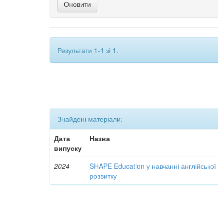
Результати 1-1 зі 1.
Знайдені матеріали:
Дата
Назва
випуску
2024
SHAPE Education у навчанні англійської
розвитку