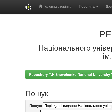
Головна сторінка
Перегляд
Дов
Skip
navigation
РЕ
Національного універ
ім
Repository T.H.Shevchenko National University
Пошук
Пошук: