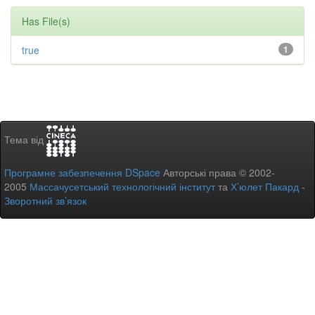
Has File(s)
true
1
Тема від
Програмне забезпечення DSpace
Авторські права © 2002-
2005
Массачусетський технологічний інститут
та
Х’юлет Пакард
-
Зворотний зв’язок