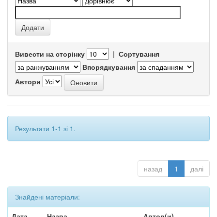
Вивести на сторінку
|
Сортування
Впорядкування
Автори
Результати 1-1 зі 1.
назад
1
далі
Знайдені матеріали:
Дата
Назва
Автор(и)