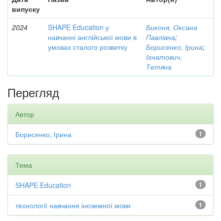
випуску
2024
SHAPE Education у
Биконя, Оксана
навчанні англійської мови в
Павлівна
;
умовах сталого розвитку
Борисенко, Ірина
;
Ігнатович,
Тетяна
Перегляд
Автор
Борисенко, Ірина
1
Тема
SHAPE Education
1
технології навчання іноземної мови
1