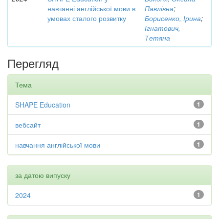
навчанні англійської мови в
Павлівна
;
умовах сталого розвитку
Борисенко, Ірина
;
Ігнатович,
Тетяна
Перегляд
Тема
SHAPE Education
1
вебсайт
1
навчання англійської мови
1
за датою випуску
2024
1