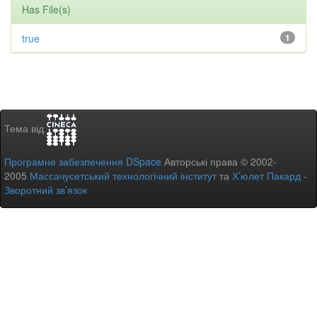
Has File(s)
true
1
Тема від
Програмне забезпечення DSpace
Авторські права © 2002-
2005
Массачусетський технологічний інститут
та
Х’юлет Пакард
-
Зворотний зв’язок