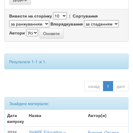
Вивести на сторінку
|
Сортування
Впорядкування
Автори
Результати 1-1 зі 1.
назад
1
далі
Знайдені матеріали:
Дата
Назва
Автор(и)
випуску
2024
SHAPE Education у
Биконя, Оксана