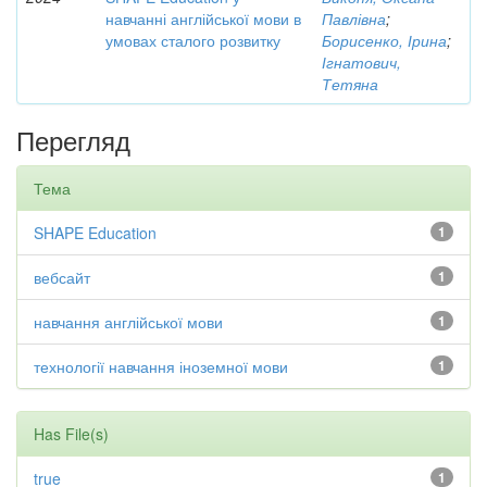
навчанні англійської мови в
Павлівна
;
умовах сталого розвитку
Борисенко, Ірина
;
Ігнатович,
Тетяна
Перегляд
Тема
SHAPE Education
1
вебсайт
1
навчання англійської мови
1
технології навчання іноземної мови
1
Has File(s)
true
1