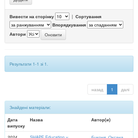
Вивести на сторінку
|
Сортування
Впорядкування
Автори
Результати 1-1 зі 1.
назад
1
далі
Знайдені матеріали:
Дата
Назва
Автор(и)
випуску
2024
SHAPE Education у
Биконя, Оксана