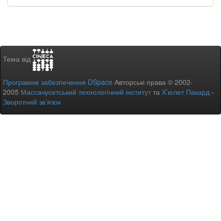
Тема від
Програмне забезпечення DSpace
Авторські права © 2002-
2005
Массачусетський технологічний інститут
та
Х’юлет Пакард
-
Зворотний зв’язок