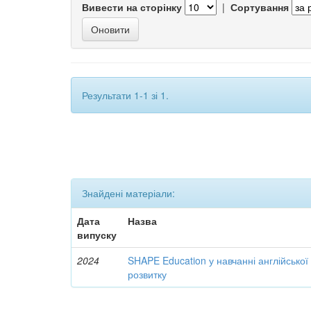
Вивести на сторінку
|
Сортування
Результати 1-1 зі 1.
Знайдені матеріали:
Дата
Назва
випуску
2024
SHAPE Education у навчанні англійської
розвитку