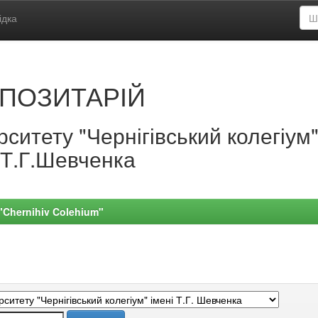
ідка
ПОЗИТАРІЙ
ситету "Чернігівський колегіум
.Т.Г.Шевченка
 "Chernihiv Colehium"