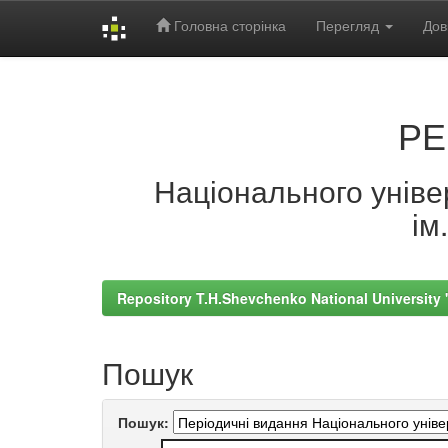
Головна сторінка
Перегляд
Дов
Skip
navigation
РЕ
Національного універ
ім
Repository T.H.Shevchenko National University
Пошук
Пошук: