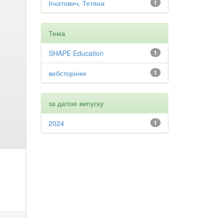
Ігнатович, Тетяна
1
Тема
SHAPE Education
1
вебсторінки
1
за датою випуску
2024
1