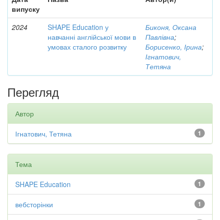
випуску
2024
SHAPE Education у
Биконя, Оксана
навчанні англійської мови в
Павлівна
;
умовах сталого розвитку
Борисенко, Ірина
;
Ігнатович,
Тетяна
Перегляд
Автор
Ігнатович, Тетяна
1
Тема
SHAPE Education
1
вебсторінки
1