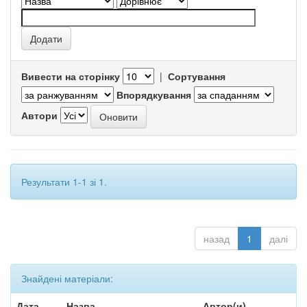
Вивести на сторінку
|
Сортування
Впорядкування
Автори
Результати 1-1 зі 1.
назад
1
далі
Знайдені матеріали:
Дата
Назва
Автор(и)