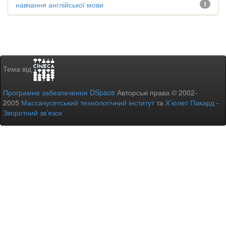
навчання англійської мови
1
Тема від
Програмне забезпечення DSpace
Авторські права © 2002-
2005
Массачусетський технологічний інститут
та
Х’юлет Пакард
-
Зворотний зв’язок