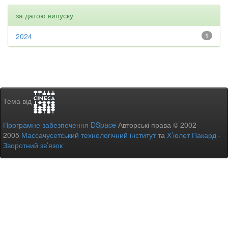
за датою випуску
2024
1
Тема від
Програмне забезпечення DSpace
Авторські права © 2002-
2005
Массачусетський технологічний інститут
та
Х’юлет Пакард
-
Зворотний зв’язок