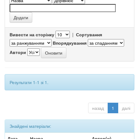
Вивести на сторінку
|
Сортування
Впорядкування
Автори
Результати 1-1 зі 1.
назад
1
далі
Знайдені матеріали:
Дата
Назва
Автор(и)