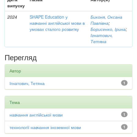
випуску
2024
SHAPE Education у
Биконя, Оксана
навчанні англійської мови в
Павлівна
;
умовах сталого розвитку
Борисенко, Ірина
;
Ігнатович,
Тетяна
Перегляд
Автор
Ігнатович, Тетяна
1
Тема
навчання англійської мови
1
технології навчання іноземної мови
1