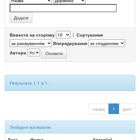
Вивести на сторінку
|
Сортування
Впорядкування
Автори
Результати 1-1 зі 1.
назад
1
далі
Знайдені матеріали:
Дата
Назва
Автор(и)