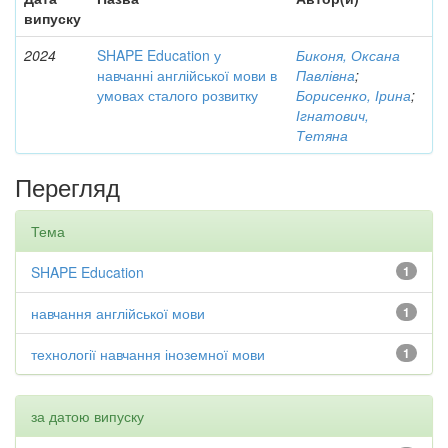
випуску
2024
SHAPE Education у
Биконя, Оксана
навчанні англійської мови в
Павлівна
;
умовах сталого розвитку
Борисенко, Ірина
;
Ігнатович,
Тетяна
Перегляд
Тема
SHAPE Education
1
навчання англійської мови
1
технології навчання іноземної мови
1
за датою випуску