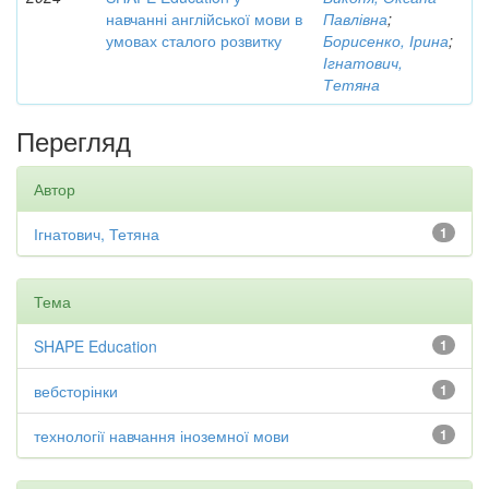
навчанні англійської мови в
Павлівна
;
умовах сталого розвитку
Борисенко, Ірина
;
Ігнатович,
Тетяна
Перегляд
Автор
Ігнатович, Тетяна
1
Тема
SHAPE Education
1
вебсторінки
1
технології навчання іноземної мови
1