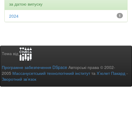
за датою випуску
2024
1
Тема від
Програмне забезпечення DSpace
Авторські права © 2002-
2005
Массачусетський технологічний інститут
та
Х’юлет Пакард
-
Зворотний зв’язок