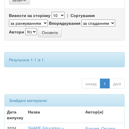
Вивести на сторінку
|
Сортування
Впорядкування
Автори
Результати 1-1 зі 1.
назад
1
далі
Знайдені матеріали:
Дата
Назва
Автор(и)
випуску
2024
SHAPE Education у
Биконя, Оксана