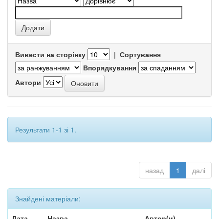
Вивести на сторінку
|
Сортування
Впорядкування
Автори
Результати 1-1 зі 1.
назад
1
далі
Знайдені матеріали:
Дата
Назва
Автор(и)