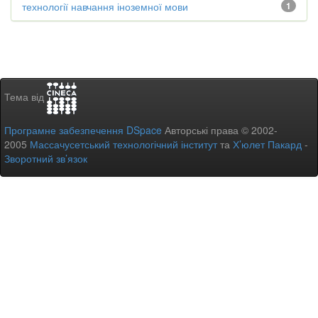
технології навчання іноземної мови
1
Тема від
Програмне забезпечення DSpace
Авторські права © 2002-
2005
Массачусетський технологічний інститут
та
Х’юлет Пакард
-
Зворотний зв’язок