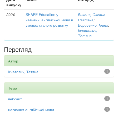
випуску
2024
SHAPE Education у
Биконя, Оксана
навчанні англійської мови в
Павлівна
;
умовах сталого розвитку
Борисенко, Ірина
;
Ігнатович,
Тетяна
Перегляд
Автор
Ігнатович, Тетяна
1
Тема
вебсайт
1
навчання англійської мови
1