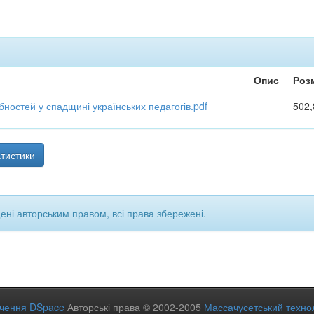
Опис
Роз
бностей у спадщині українських педагогів.pdf
502,
тистики
щені авторським правом, всі права збережені.
ечення DSpace
Авторські права © 2002-2005
Массачусетський технол