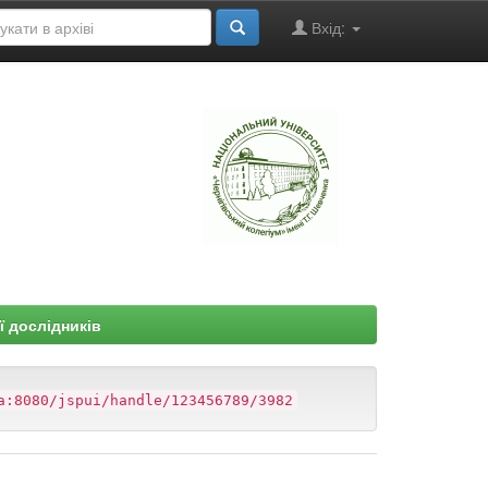
Вхід:
"
ї дослідників
a:8080/jspui/handle/123456789/3982