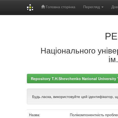
Головна сторінка
Перегляд
Дов
Skip
navigation
РЕ
Національного універ
ім
Repository T.H.Shevchenko National University
Будь ласка, використовуйте цей ідентифікатор, 
Назва:
Полікомпонентність проблем