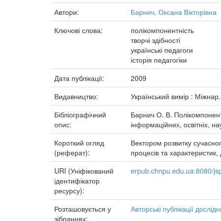
Автори:
Барнич, Оксана Вікторівна
Ключові слова:
полікомпонентність
творчі здібності
українські педагоги
історія педагогіки
Дата публікації:
2009
Видавництво:
Український вимір : Міжнар. 
Бібліографічний
Барнич О. В. Полікомпонент
опис:
інформаційних, освітніх, нау
Короткий огляд
Вектором розвитку сучасног
(реферат):
процесів та характеристик, 
URI (Уніфікований
erpub.chnpu.edu.ua:8080/js
ідентифікатор
ресурсу):
Розташовується у
Авторські публікації дослідн
зібраннях: