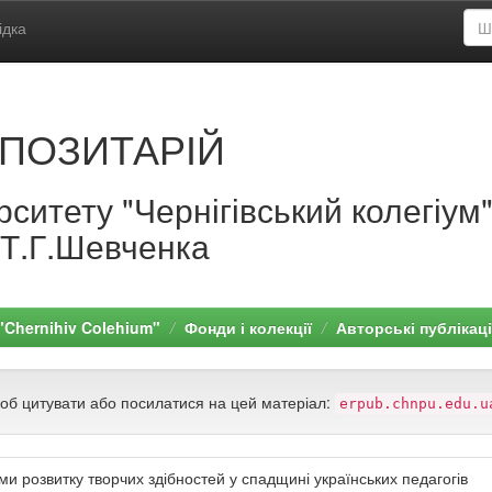
ідка
ПОЗИТАРІЙ
ситету "Чернігівський колегіум
.Т.Г.Шевченка
 "Chernihiv Colehium"
Фонди і колекції
Авторські публікаці
щоб цитувати або посилатися на цей матеріал:
erpub.chnpu.edu.u
и розвитку творчих здібностей у спадщині українських педагогів