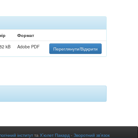
мір
Формат
82 kB
Adobe PDF
Переглянути/Відкрити
огічний інститут
та
Х’юлет Пакард
-
Зворотний зв’язок