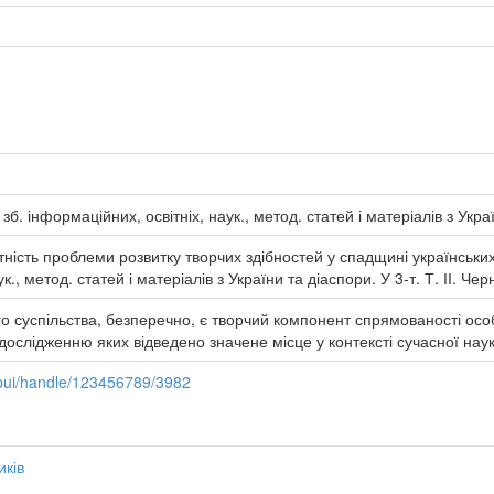
зб. інформаційних, освітніх, наук., метод. статей і матеріалів з Укра
ність проблеми розвитку творчих здібностей у спадщині українських п
к., метод. статей і матеріалів з України та діаспори. У 3-т. Т. ІІ. Чер
о суспільства, безперечно, є творчий компонент спрямованості особ
дослідженню яких відведено значене місце у контексті сучасної наук
pui/handle/123456789/3982
иків