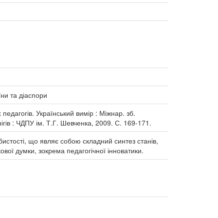
їни та діаспори
едагогів. Український вимір : Міжнар. зб.
нігів : ЧДПУ ім. Т.Г. Шевченка, 2009. С. 169-171.
истості, що являє собою складний синтез станів,
ової думки, зокрема педагогічної інноватики.