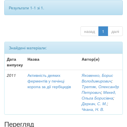
Результати 1-1 зі 1.
назад
1
далі
Знайдені матеріали:
Дата
Назва
Автор(и)
випуску
2011
Активність деяких
Яковенко, Борис
ферментів у печінці
Володимирович
;
коропа за дії гербіцидів
Третяк, Олександр
Петрович
;
Мехед,
Ольга Борисівна
;
Деркач, С. М.
;
Чкана, Н. В.
Перегляд