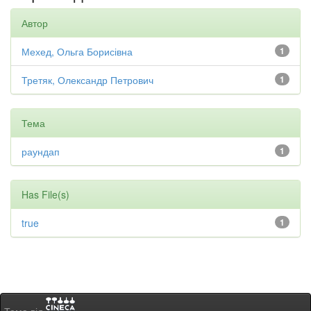
Автор
Мехед, Ольга Борисівна
1
Третяк, Олександр Петрович
1
Тема
раундап
1
Has File(s)
true
1