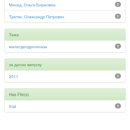
Мехед, Ольга Борисівна
1
Третяк, Олександр Петрович
1
Тема
малатдегідрогеназа
1
за датою випуску
2011
1
Has File(s)
true
1