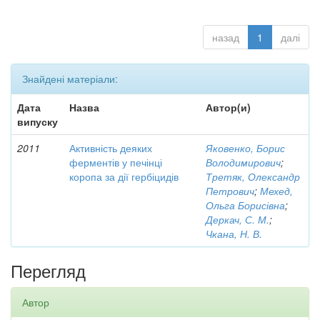
назад
1
далі
Знайдені матеріали:
Дата
Назва
Автор(и)
випуску
2011
Активність деяких
Яковенко, Борис
ферментів у печінці
Володимирович
;
коропа за дії гербіцидів
Третяк, Олександр
Петрович
;
Мехед,
Ольга Борисівна
;
Деркач, С. М.
;
Чкана, Н. В.
Перегляд
Автор