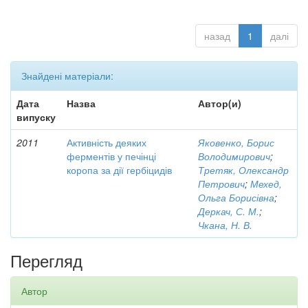
назад
1
далі
Знайдені матеріали:
Дата
Назва
Автор(и)
випуску
2011
Активність деяких
Яковенко, Борис
ферментів у печінці
Володимирович
;
коропа за дії гербіцидів
Третяк, Олександр
Петрович
;
Мехед,
Ольга Борисівна
;
Деркач, С. М.
;
Чкана, Н. В.
Перегляд
Автор