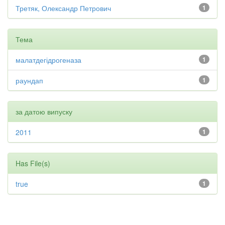
Третяк, Олександр Петрович
1
Тема
малатдегідрогеназа
1
раундап
1
за датою випуску
2011
1
Has File(s)
true
1