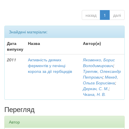
назад
1
далі
Знайдені матеріали:
Дата
Назва
Автор(и)
випуску
2011
Активність деяких
Яковенко, Борис
ферментів у печінці
Володимирович
;
коропа за дії гербіцидів
Третяк, Олександр
Петрович
;
Мехед,
Ольга Борисівна
;
Деркач, С. М.
;
Чкана, Н. В.
Перегляд
Автор