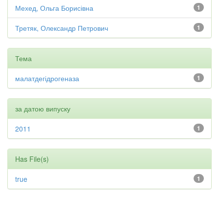
Мехед, Ольга Борисівна
1
Третяк, Олександр Петрович
1
Тема
малатдегідрогеназа
1
за датою випуску
2011
1
Has File(s)
true
1