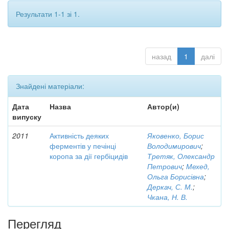
Результати 1-1 зі 1.
назад
1
далі
Знайдені матеріали:
Дата
Назва
Автор(и)
випуску
2011
Активність деяких
Яковенко, Борис
ферментів у печінці
Володимирович
;
коропа за дії гербіцидів
Третяк, Олександр
Петрович
;
Мехед,
Ольга Борисівна
;
Деркач, С. М.
;
Чкана, Н. В.
Перегляд