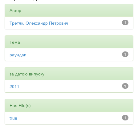
Автор
Третяк, Олександр Петрович
1
Тема
раундап
1
за датою випуску
2011
1
Has File(s)
true
1