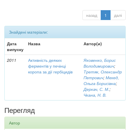
назад
1
далі
Знайдені матеріали:
Дата
Назва
Автор(и)
випуску
2011
Активність деяких
Яковенко, Борис
ферментів у печінці
Володимирович
;
коропа за дії гербіцидів
Третяк, Олександр
Петрович
;
Мехед,
Ольга Борисівна
;
Деркач, С. М.
;
Чкана, Н. В.
Перегляд
Автор