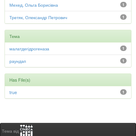
Мехед, Ольга Борисівна
1
Третяк, Олександр Петрович
1
Тема
малатдегідрогеназа
1
раундап
1
Has File(s)
true
1
Тема від