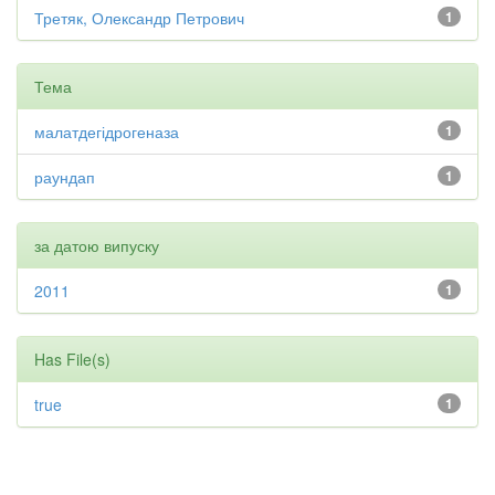
Третяк, Олександр Петрович
1
Тема
малатдегідрогеназа
1
раундап
1
за датою випуску
2011
1
Has File(s)
true
1