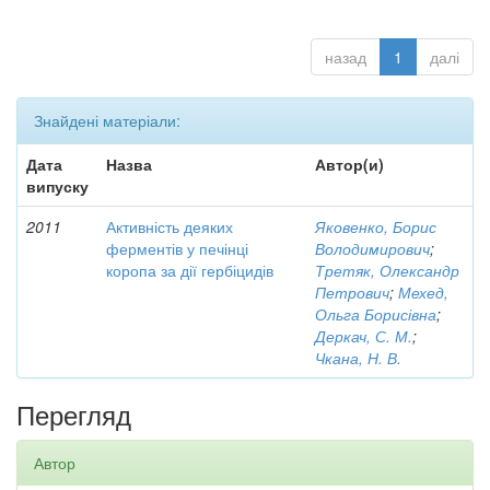
назад
1
далі
Знайдені матеріали:
Дата
Назва
Автор(и)
випуску
2011
Активність деяких
Яковенко, Борис
ферментів у печінці
Володимирович
;
коропа за дії гербіцидів
Третяк, Олександр
Петрович
;
Мехед,
Ольга Борисівна
;
Деркач, С. М.
;
Чкана, Н. В.
Перегляд
Автор