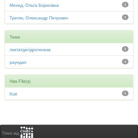
Мехед, Ольга Борисівна
1
Третяк, Олександр Петрович
1
Тема
лактатдегідрогеназа
1
раундап
1
Has File(s)
true
1
Тема від