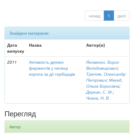
назад
1
далі
Знайдені матеріали:
Дата
Назва
Автор(и)
випуску
2011
Активність деяких
Яковенко, Борис
ферментів у печінці
Володимирович
;
коропа за дії гербіцидів
Третяк, Олександр
Петрович
;
Мехед,
Ольга Борисівна
;
Деркач, С. М.
;
Чкана, Н. В.
Перегляд
Автор