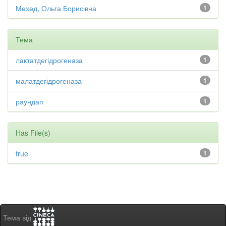
Мехед, Ольга Борисівна
1
Тема
лактатдегідрогеназа
1
малатдегідрогеназа
1
раундап
1
Has File(s)
true
1
Тема від