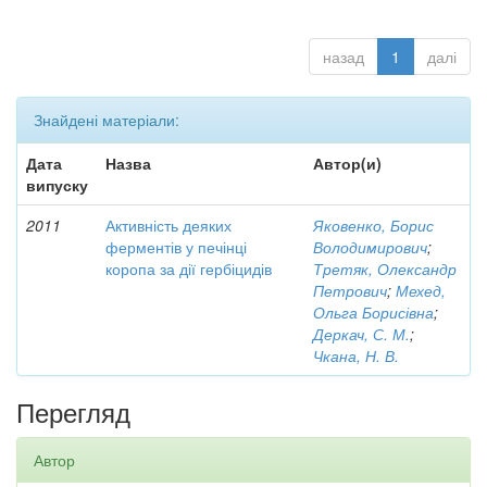
назад
1
далі
Знайдені матеріали:
Дата
Назва
Автор(и)
випуску
2011
Активність деяких
Яковенко, Борис
ферментів у печінці
Володимирович
;
коропа за дії гербіцидів
Третяк, Олександр
Петрович
;
Мехед,
Ольга Борисівна
;
Деркач, С. М.
;
Чкана, Н. В.
Перегляд
Автор