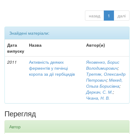
назад
1
далі
Знайдені матеріали:
Дата
Назва
Автор(и)
випуску
2011
Активність деяких
Яковенко, Борис
ферментів у печінці
Володимирович
;
коропа за дії гербіцидів
Третяк, Олександр
Петрович
;
Мехед,
Ольга Борисівна
;
Деркач, С. М.
;
Чкана, Н. В.
Перегляд
Автор