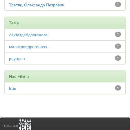
Третяк, Олександр Петрович
1
Тема
лактатдегідрогеназа
1
малатдегідрогеназа
1
раундап
1
Has File(s)
true
1
Тема від