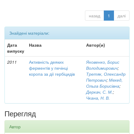
назад
1
далі
Знайдені матеріали:
Дата
Назва
Автор(и)
випуску
2011
Активність деяких
Яковенко, Борис
ферментів у печінці
Володимирович
;
коропа за дії гербіцидів
Третяк, Олександр
Петрович
;
Мехед,
Ольга Борисівна
;
Деркач, С. М.
;
Чкана, Н. В.
Перегляд
Автор