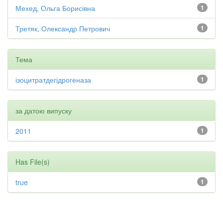
Мехед, Ольга Борисівна
1
Третяк, Олександр Петрович
1
Тема
ізоцитратдегідрогеназа
1
за датою випуску
2011
1
Has File(s)
true
1