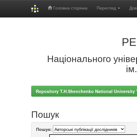
Головна сторінка
Перегляд
Дов
Skip
navigation
РЕ
Національного універ
ім
Repository T.H.Shevchenko National University
Пошук
Пошук: