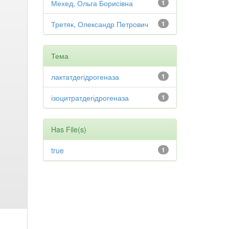
Мехед, Ольга Борисівна
1
Третяк, Олександр Петрович
1
Тема
лактатдегідрогеназа
1
ізоцитратдегідрогеназа
1
Has File(s)
true
1