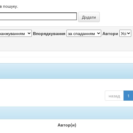
в пошуку.
Впорядкування
Автори
назад
1
Автор(и)