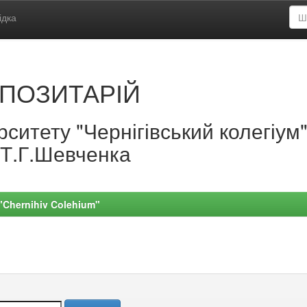
ідка
ПОЗИТАРІЙ
ситету "Чернігівський колегіум
.Т.Г.Шевченка
 "Chernihiv Colehium"