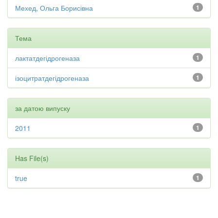
Мехед, Ольга Борисівна
1
Тема
лактатдегідрогеназа
1
ізоцитратдегідрогеназа
1
за датою випуску
2011
1
Has File(s)
true
1