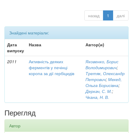
назад
1
далі
Знайдені матеріали:
Дата
Назва
Автор(и)
випуску
2011
Активність деяких
Яковенко, Борис
ферментів у печінці
Володимирович
;
коропа за дії гербіцидів
Третяк, Олександр
Петрович
;
Мехед,
Ольга Борисівна
;
Деркач, С. М.
;
Чкана, Н. В.
Перегляд
Автор