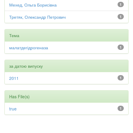
Мехед, Ольга Борисівна
1
Третяк, Олександр Петрович
1
Тема
малатдегідрогеназа
1
за датою випуску
2011
1
Has File(s)
true
1