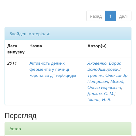
назад
1
далі
Знайдені матеріали:
Дата
Назва
Автор(и)
випуску
2011
Активність деяких
Яковенко, Борис
ферментів у печінці
Володимирович
;
коропа за дії гербіцидів
Третяк, Олександр
Петрович
;
Мехед,
Ольга Борисівна
;
Деркач, С. М.
;
Чкана, Н. В.
Перегляд
Автор