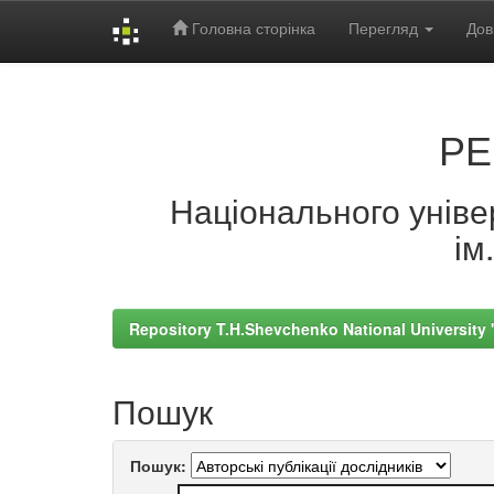
Головна сторінка
Перегляд
Дов
Skip
navigation
РЕ
Національного універ
ім
Repository T.H.Shevchenko National University
Пошук
Пошук: