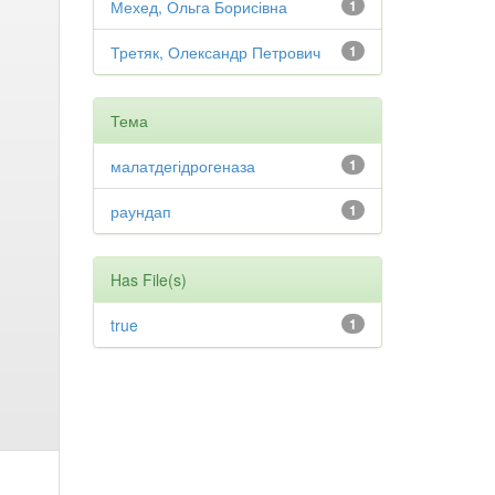
Мехед, Ольга Борисівна
1
Третяк, Олександр Петрович
1
Тема
малатдегідрогеназа
1
раундап
1
Has File(s)
true
1