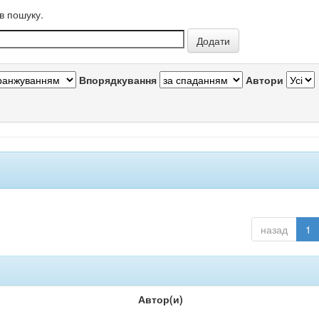
в пошуку.
Впорядкування
Автори
назад
1
Автор(и)