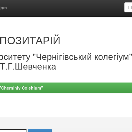
ідка
ПОЗИТАРІЙ
ситету "Чернігівський колегіум
.Т.Г.Шевченка
 "Chernihiv Colehium"