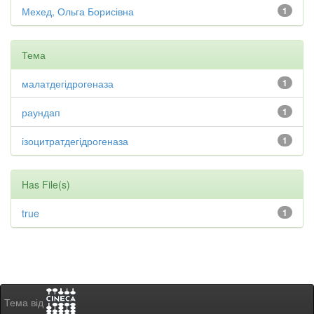
Мехед, Ольга Борисівна
1
Тема
малатдегідрогеназа
1
раундап
1
ізоцитратдегідрогеназа
1
Has File(s)
true
1
Тема від