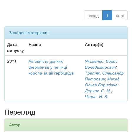
назад
1
далі
Знайдені матеріали:
Дата
Назва
Автор(и)
випуску
2011
Активність деяких
Яковенко, Борис
ферментів у печінці
Володимирович
;
коропа за дії гербіцидів
Третяк, Олександр
Петрович
;
Мехед,
Ольга Борисівна
;
Деркач, С. М.
;
Чкана, Н. В.
Перегляд
Автор