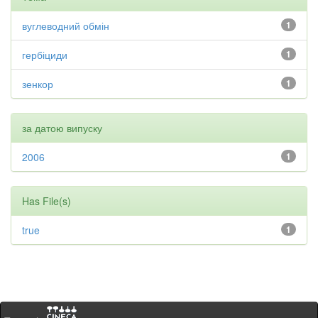
вуглеводний обмін
1
гербіциди
1
зенкор
1
за датою випуску
2006
1
Has File(s)
true
1