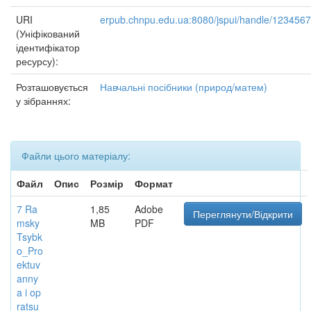
URI
erpub.chnpu.edu.ua:8080/jspui/handle/123456
(Уніфікований
ідентифікатор
ресурсу):
Розташовується
Навчальні посібники (природ/матем)
у зібраннях:
Файли цього матеріалу:
Файл
Опис
Розмір
Формат
7 Ra
1,85
Adobe
Переглянути/Відкрити
msky
MB
PDF
Tsybk
o_Pro
ektuv
anny
a i op
ratsu