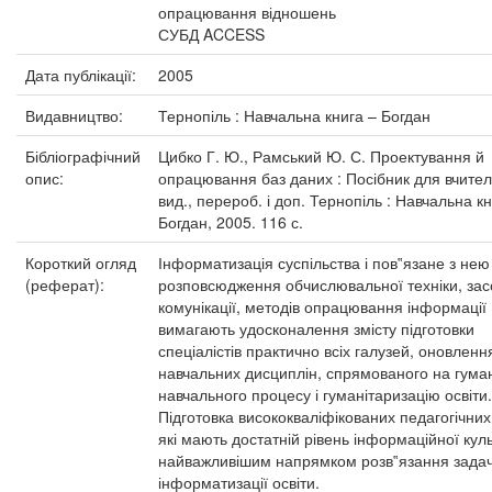
опрацювання відношень
СУБД ACCESS
Дата публікації:
2005
Видавництво:
Тернопіль : Навчальна книга – Богдан
Бібліографічний
Цибко Г. Ю., Рамський Ю. С. Проектування й
опис:
опрацювання баз даних : Посібник для вчителі
вид., перероб. і доп. Тернопіль : Навчальна кн
Богдан, 2005. 116 с.
Короткий огляд
Інформатизація суспільства і пов‟язане з не
(реферат):
розповсюдження обчислювальної техніки, зас
комунікації, методів опрацювання інформації
вимагають удосконалення змісту підготовки
спеціалістів практично всіх галузей, оновленн
навчальних дисциплін, спрямованого на гума
навчального процесу і гуманітаризацію освіти.
Підготовка висококваліфікованих педагогічних 
які мають достатній рівень інформаційної куль
найважливішим напрямком розв‟язання зада
інформатизації освіти.