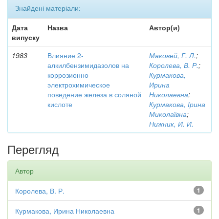
Знайдені матеріали:
Дата
Назва
Автор(и)
випуску
1983
Влияние 2-
Маковей, Г. Л.
;
алкилбензимидазолов на
Королева, В. Р.
;
коррозионно-
Курмакова,
электрохимическое
Ирина
поведение железа в соляной
Николаевна
;
кислоте
Курмакова, Ірина
Миколаївна
;
Нижник, И. И.
Перегляд
Автор
Королева, В. Р.
1
Курмакова, Ирина Николаевна
1