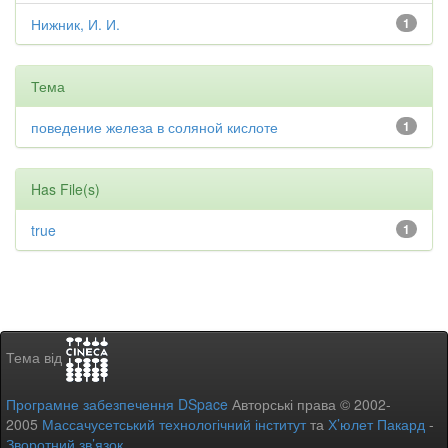
Нижник, И. И.
1
Тема
поведение железа в соляной кислоте
1
Has File(s)
true
1
Тема від
Програмне забезпечення DSpace
Авторські права © 2002-
2005
Массачусетський технологічний інститут
та
Х’юлет Пакард
-
Зворотний зв’язок