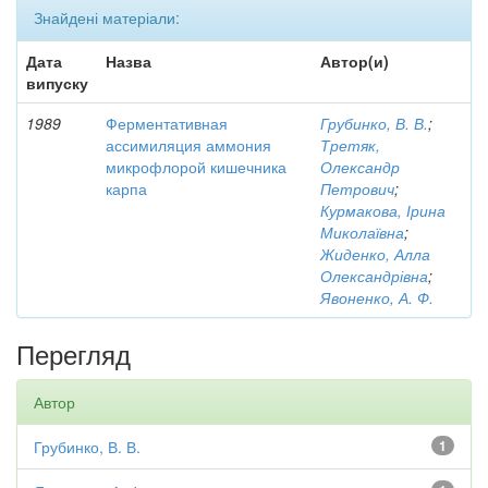
Знайдені матеріали:
Дата
Назва
Автор(и)
випуску
1989
Ферментативная
Грубинко, В. В.
;
ассимиляция аммония
Третяк,
микрофлорой кишечника
Олександр
карпа
Петрович
;
Курмакова, Ірина
Миколаївна
;
Жиденко, Алла
Олександрівна
;
Явоненко, А. Ф.
Перегляд
Автор
Грубинко, В. В.
1