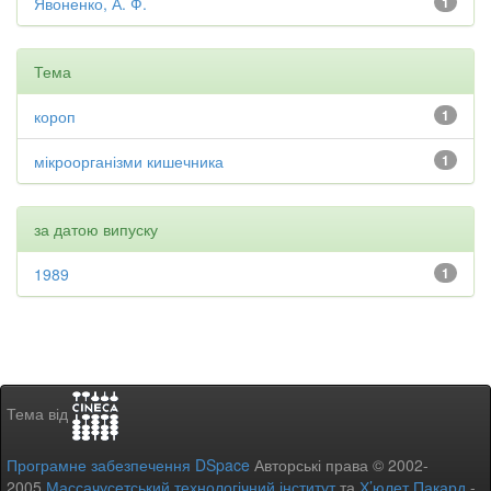
Явоненко, А. Ф.
1
Тема
короп
1
мікроорганізми кишечника
1
за датою випуску
1989
1
Тема від
Програмне забезпечення DSpace
Авторські права © 2002-
2005
Массачусетський технологічний інститут
та
Х’юлет Пакард
-