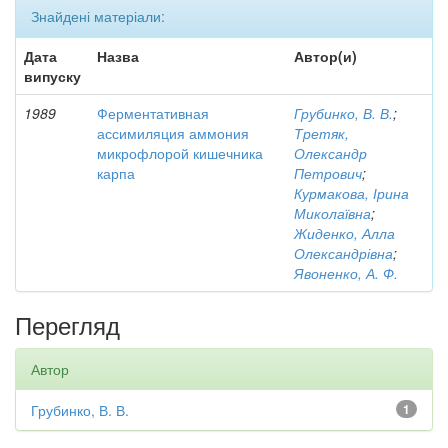
Знайдені матеріали:
Дата
Назва
Автор(и)
випуску
1989
Ферментативная
Грубинко, В. В.
;
ассимиляция аммония
Третяк,
микрофлорой кишечника
Олександр
карпа
Петрович
;
Курмакова, Ірина
Миколаївна
;
Жиденко, Алла
Олександрівна
;
Явоненко, А. Ф.
Перегляд
Автор
Грубинко, В. В.
1