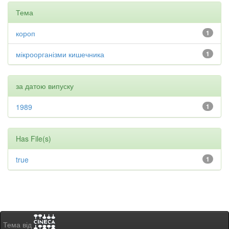
Тема
короп
1
мікроорганізми кишечника
1
за датою випуску
1989
1
Has File(s)
true
1
Тема від