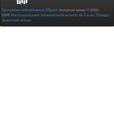
Програмне забезпечення DSpace
Авторські права © 2002-
2005
Массачусетський технологічний інститут
та
Х’юлет Пакард
-
Зворотний зв’язок