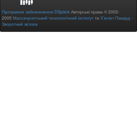
Програмне забезпечення DSpace
Авторські права © 2002-
2005
Массачусетський технологічний інститут
та
Х’юлет Пакард
-
Зворотний зв’язок