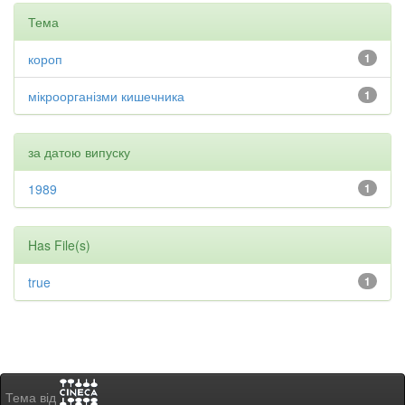
Тема
короп
1
мікроорганізми кишечника
1
за датою випуску
1989
1
Has File(s)
true
1
Тема від