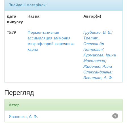
Знайдені матеріали:
Дата
Назва
Автор(и)
випуску
1989
Ферментативная
Грубинко, В. В.
;
ассимиляция аммония
Третяк,
микрофлорой кишечника
Олександр
карпа
Петрович
;
Курмакова, Ірина
Миколаївна
;
Жиденко, Алла
Олександрівна
;
Явоненко, А. Ф.
Перегляд
Автор
Явоненко, А. Ф.
1