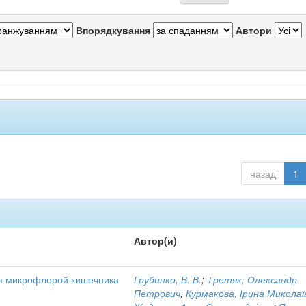
Впорядкування
Автори
назад
1
Автор(и)
я микрофлорой кишечника
Грубинко, В. В.
;
Третяк, Олександр
Петрович
;
Курмакова, Ірина Миколаї