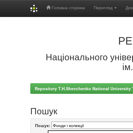
Головна сторінка
Перегляд
Дов
Skip
navigation
РЕ
Національного універ
ім
Repository T.H.Shevchenko National University
Пошук
Пошук: