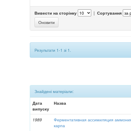
Вивести на сторінку
|
Сортування
Результати 1-1 зі 1.
Знайдені матеріали:
Дата
Назва
випуску
1989
Ферментативная ассимиляция аммони
карпа