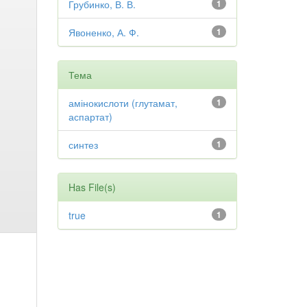
Грубинко, В. В.
1
Явоненко, А. Ф.
1
Тема
амінокислоти (глутамат,
1
аспартат)
синтез
1
Has File(s)
true
1