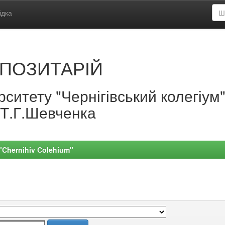
ідка
ПОЗИТАРІЙ
ситету "Чернігівський колегіум
.Т.Г.Шевченка
 "Chernihiv Colehium"