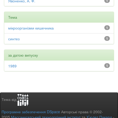
Явоненко, А. Ф.
1
Тема
мікроорганізми кишечника
1
синтез
1
за датою випуску
1989
1
Тема від
Програмне забезпечення DSpace
Авторські права © 2002-
2005
Массачусетський технологічний інститут
та
Х’юлет Пакард
-