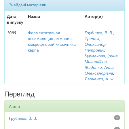
Знайдені матеріали:
Дата
Назва
Автор(и)
випуску
1989
Ферментативная
Грубинко, В. В.
;
ассимиляция аммония
Третяк,
микрофлорой кишечника
Олександр
карпа
Петрович
;
Курмакова, Ірина
Миколаївна
;
Жиденко, Алла
Олександрівна
;
Явоненко, А. Ф.
Перегляд
Автор
Грубинко, В. В.
1