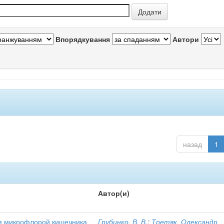
Впорядкування
Автори
назад
1
Автор(и)
я микрофлорой кишечника
Грубинко, В. В.
;
Третяк, Олександр