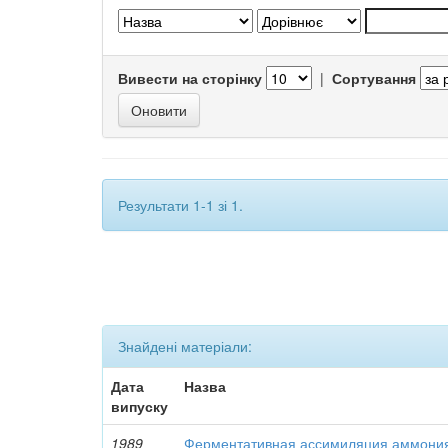
Вивести на сторінку
|
Сортування
Результати 1-1 зі 1.
Знайдені матеріали:
Дата
Назва
випуску
1989
Ферментативная ассимиляция аммони