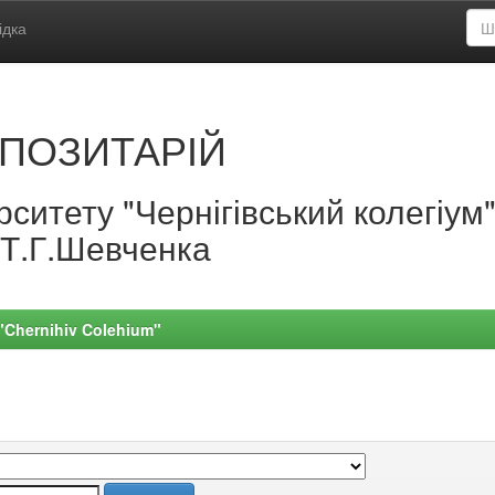
ідка
ПОЗИТАРІЙ
ситету "Чернігівський колегіум
.Т.Г.Шевченка
 "Chernihiv Colehium"