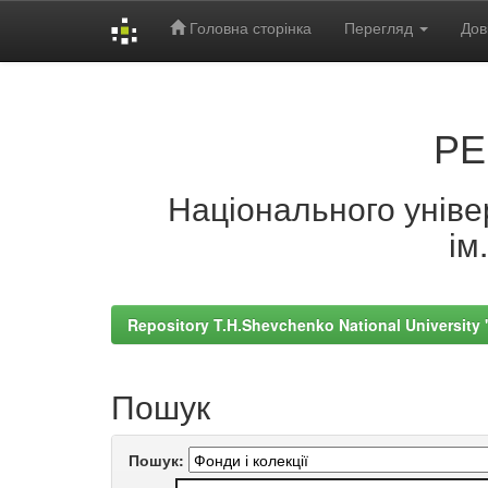
Головна сторінка
Перегляд
Дов
Skip
navigation
РЕ
Національного універ
ім
Repository T.H.Shevchenko National University
Пошук
Пошук: