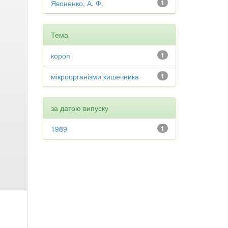
Явоненко, А. Ф.
1
Тема
короп
1
мікроорганізми кишечника
1
за датою випуску
1989
1