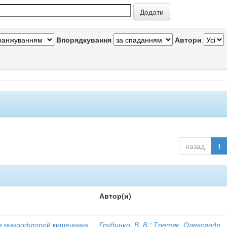
Впорядкування
Автори
назад
1
Автор(и)
я микрофлорой кишечника
Грубинко, В. В.
;
Третяк, Олександр