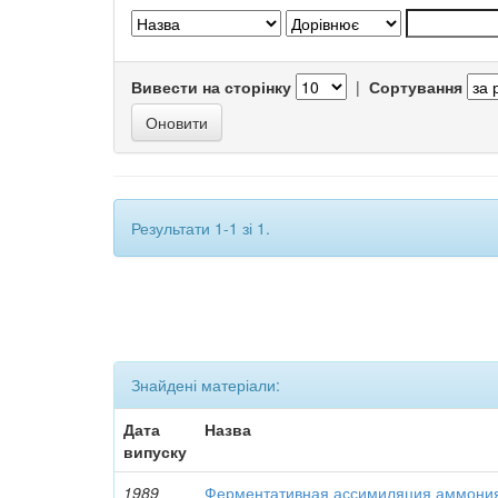
Вивести на сторінку
|
Сортування
Результати 1-1 зі 1.
Знайдені матеріали:
Дата
Назва
випуску
1989
Ферментативная ассимиляция аммони