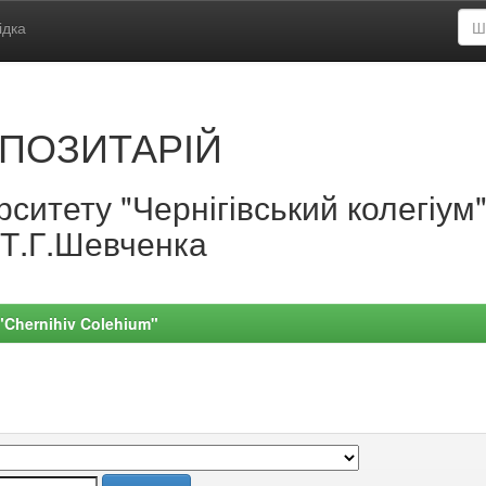
ідка
ПОЗИТАРІЙ
ситету "Чернігівський колегіум
.Т.Г.Шевченка
 "Chernihiv Colehium"