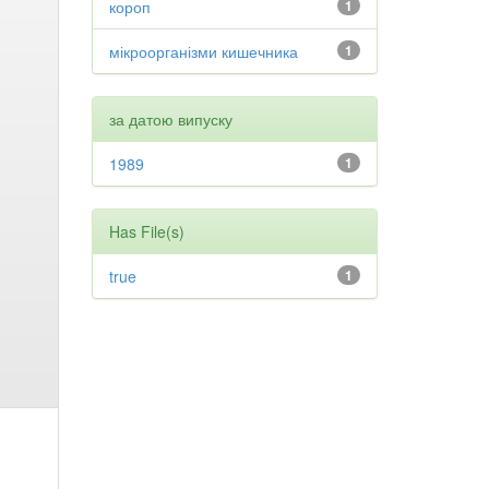
короп
1
мікроорганізми кишечника
1
за датою випуску
1989
1
Has File(s)
true
1