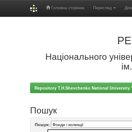
Головна сторінка
Перегляд
Дов
Skip
navigation
РЕ
Національного універ
ім
Repository T.H.Shevchenko National University
Пошук
Пошук: