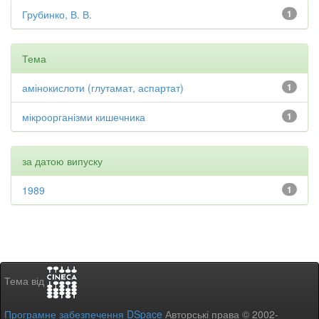
Грубинко, В. В.
1
Тема
амінокислоти (глутамат, аспартат)
1
мікроорганізми кишечника
1
за датою випуску
1989
1
Тема від
Програмне забезпечення DSpace
Авторські права © 2002-