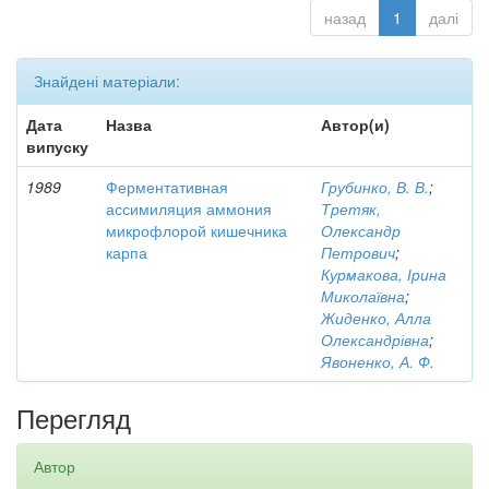
назад
1
далі
Знайдені матеріали:
Дата
Назва
Автор(и)
випуску
1989
Ферментативная
Грубинко, В. В.
;
ассимиляция аммония
Третяк,
микрофлорой кишечника
Олександр
карпа
Петрович
;
Курмакова, Ірина
Миколаївна
;
Жиденко, Алла
Олександрівна
;
Явоненко, А. Ф.
Перегляд
Автор