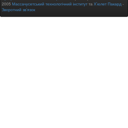
2005
Массачусетський технологічний інститут
та
Х’юлет Пакард
-
Зворотний зв’язок