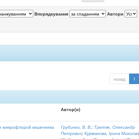
Впорядкування
Автори
назад
1
Автор(и)
я микрофлорой кишечника
Грубинко, В. В.
;
Третяк, Олександр
Петрович
;
Курмакова, Ірина Миколаї