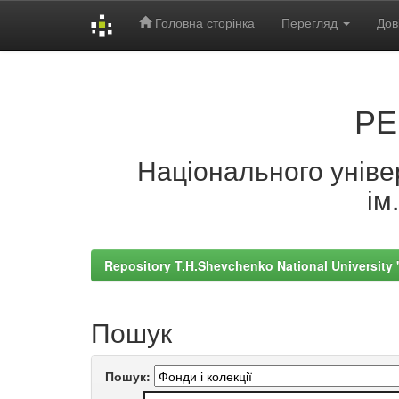
Головна сторінка
Перегляд
Дов
Skip
navigation
РЕ
Національного універ
ім
Repository T.H.Shevchenko National University
Пошук
Пошук: