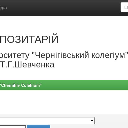
ідка
ПОЗИТАРІЙ
ситету "Чернігівський колегіум
.Т.Г.Шевченка
 "Chernihiv Colehium"