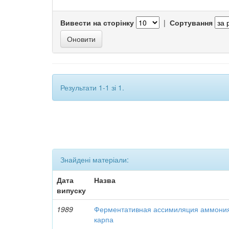
Вивести на сторінку
|
Сортування
Результати 1-1 зі 1.
Знайдені матеріали:
Дата
Назва
випуску
1989
Ферментативная ассимиляция аммони
карпа