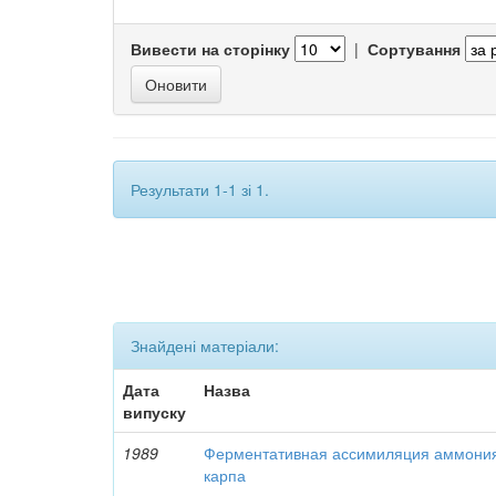
Вивести на сторінку
|
Сортування
Результати 1-1 зі 1.
Знайдені матеріали:
Дата
Назва
випуску
1989
Ферментативная ассимиляция аммони
карпа