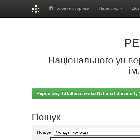
Головна сторінка
Перегляд
Дов
Skip
navigation
РЕ
Національного універ
ім
Repository T.H.Shevchenko National University
Пошук
Пошук: