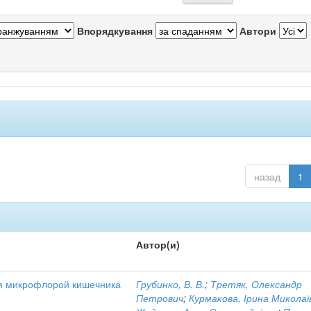
Впорядкування
Автори
назад
1
Автор(и)
я микрофлорой кишечника
Грубинко, В. В.
;
Третяк, Олександр
Петрович
;
Курмакова, Ірина Миколаї