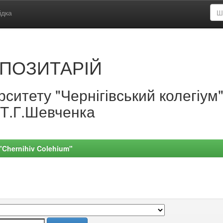
ідка
ПОЗИТАРІЙ
ситету "Чернігівський колегіум
.Т.Г.Шевченка
 "Chernihiv Colehium"