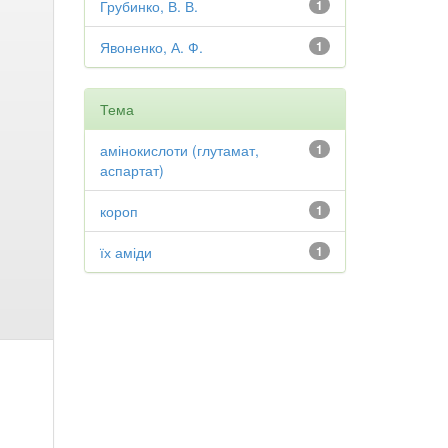
Грубинко, В. В.
1
Явоненко, А. Ф.
1
Тема
амінокислоти (глутамат,
1
аспартат)
короп
1
їх аміди
1