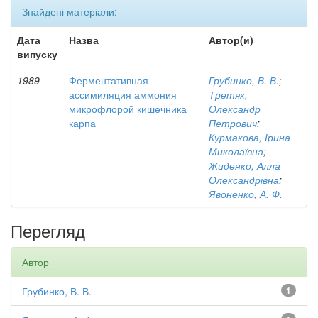
Знайдені матеріали:
Дата
Назва
Автор(и)
випуску
1989
Ферментативная
Грубинко, В. В.
;
ассимиляция аммония
Третяк,
микрофлорой кишечника
Олександр
карпа
Петрович
;
Курмакова, Ірина
Миколаївна
;
Жиденко, Алла
Олександрівна
;
Явоненко, А. Ф.
Перегляд
Автор
Грубинко, В. В.
1