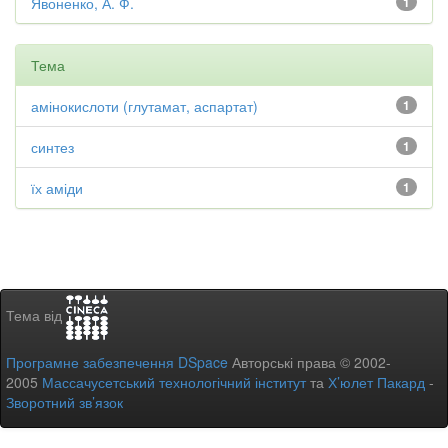
Явоненко, А. Ф.
1
Тема
амінокислоти (глутамат, аспартат)
1
синтез
1
їх аміди
1
Тема від
Програмне забезпечення DSpace
Авторські права © 2002-
2005
Массачусетський технологічний інститут
та
Х’юлет Пакард
-
Зворотний зв’язок