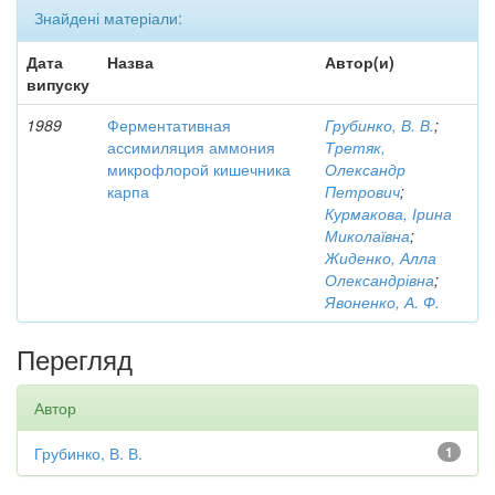
Знайдені матеріали:
Дата
Назва
Автор(и)
випуску
1989
Ферментативная
Грубинко, В. В.
;
ассимиляция аммония
Третяк,
микрофлорой кишечника
Олександр
карпа
Петрович
;
Курмакова, Ірина
Миколаївна
;
Жиденко, Алла
Олександрівна
;
Явоненко, А. Ф.
Перегляд
Автор
Грубинко, В. В.
1