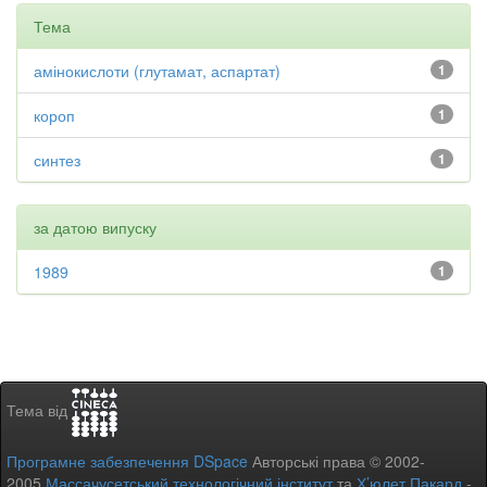
Тема
амінокислоти (глутамат, аспартат)
1
короп
1
синтез
1
за датою випуску
1989
1
Тема від
Програмне забезпечення DSpace
Авторські права © 2002-
2005
Массачусетський технологічний інститут
та
Х’юлет Пакард
-