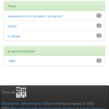
Тема
амінокислоти (глутамат, аспартат)
1
короп
1
їх аміди
1
за датою випуску
1989
1
Тема від
Програмне забезпечення DSpace
Авторські права © 2002-
2005
Массачусетський технологічний інститут
та
Х’юлет Пакард
-