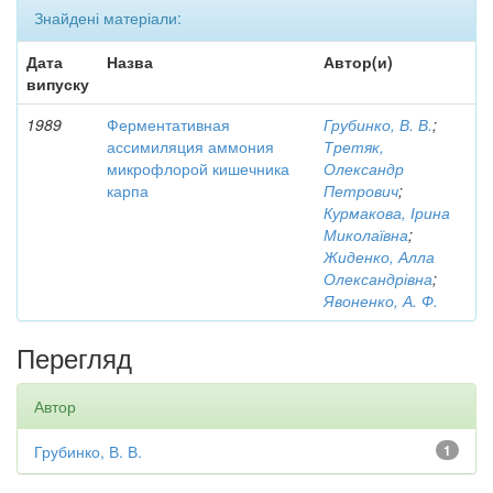
Знайдені матеріали:
Дата
Назва
Автор(и)
випуску
1989
Ферментативная
Грубинко, В. В.
;
ассимиляция аммония
Третяк,
микрофлорой кишечника
Олександр
карпа
Петрович
;
Курмакова, Ірина
Миколаївна
;
Жиденко, Алла
Олександрівна
;
Явоненко, А. Ф.
Перегляд
Автор
Грубинко, В. В.
1