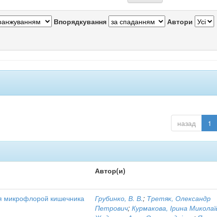
Впорядкування
Автори
назад
1
Автор(и)
я микрофлорой кишечника
Грубинко, В. В.
;
Третяк, Олександр
Петрович
;
Курмакова, Ірина Миколаї