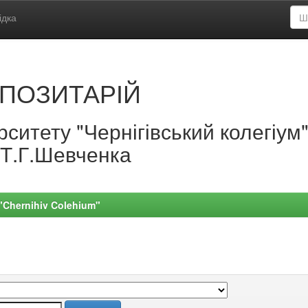
ідка
ПОЗИТАРІЙ
ситету "Чернігівський колегіум
.Т.Г.Шевченка
 "Chernihiv Colehium"