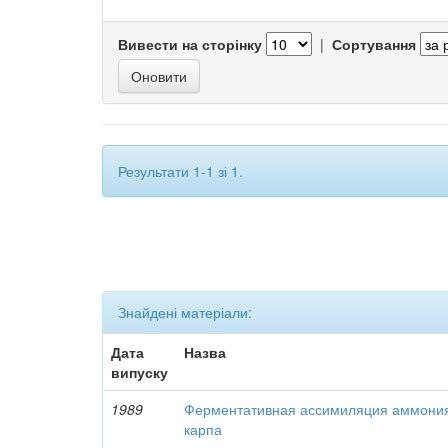
Вивести на сторінку
|
Сортування
Результати 1-1 зі 1.
Знайдені матеріали:
Дата
Назва
випуску
1989
Ферментативная ассимиляция аммони
карпа