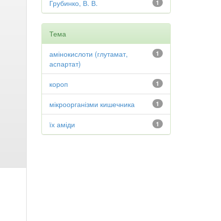
Грубинко, В. В.
1
Тема
амінокислоти (глутамат,
1
аспартат)
короп
1
мікроорганізми кишечника
1
їх аміди
1