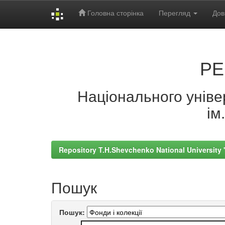
Головна сторінка
Перегляд
Дов
Skip
navigation
РЕ
Національного універ
ім
Repository T.H.Shevchenko National University
Пошук
Пошук: