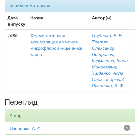
Знайдені матеріали:
Дата
Назва
Автор(и)
випуску
1989
Ферментативная
Грубинко, В. В.
;
ассимиляция аммония
Третяк,
микрофлорой кишечника
Олександр
карпа
Петрович
;
Курмакова, Ірина
Миколаївна
;
Жиденко, Алла
Олександрівна
;
Явоненко, А. Ф.
Перегляд
Автор
Явоненко, А. Ф.
1