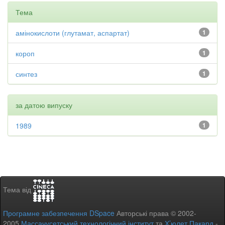
Тема
амінокислоти (глутамат, аспартат)
1
короп
1
синтез
1
за датою випуску
1989
1
Тема від
Програмне забезпечення DSpace
Авторські права © 2002-
2005
Массачусетський технологічний інститут
та
Х’юлет Пакард
-