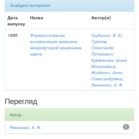
Знайдені матеріали:
Дата
Назва
Автор(и)
випуску
1989
Ферментативная
Грубинко, В. В.
;
ассимиляция аммония
Третяк,
микрофлорой кишечника
Олександр
карпа
Петрович
;
Курмакова, Ірина
Миколаївна
;
Жиденко, Алла
Олександрівна
;
Явоненко, А. Ф.
Перегляд
Автор
Явоненко, А. Ф.
1