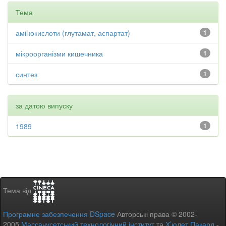
Тема
амінокислоти (глутамат, аспартат)
1
мікроорганізми кишечника
1
синтез
1
за датою випуску
1989
1
Тема від
Програмне забезпечення DSpace
Авторські права © 2002-
2005
Массачусетський технологічний інститут
та
Х’юлет Пакард
-