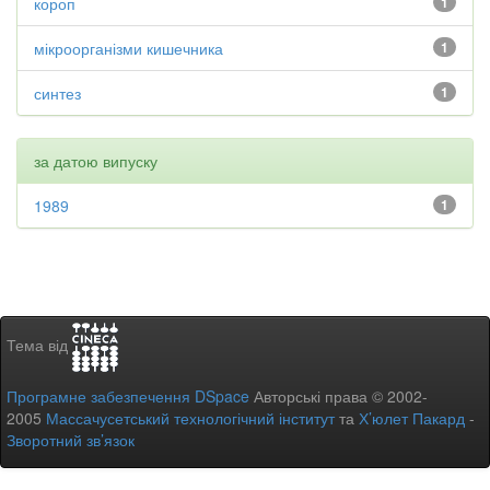
короп
1
мікроорганізми кишечника
1
синтез
1
за датою випуску
1989
1
Тема від
Програмне забезпечення DSpace
Авторські права © 2002-
2005
Массачусетський технологічний інститут
та
Х’юлет Пакард
-
Зворотний зв’язок