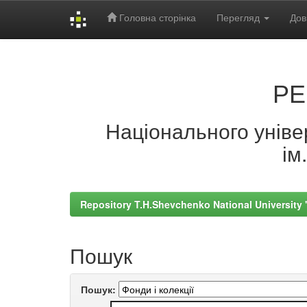
Головна сторінка
Перегляд
Дов
Skip
navigation
РЕ
Національного універ
ім
Repository T.H.Shevchenko National University
Пошук
Пошук: