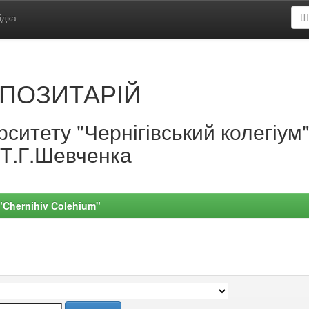
ідка
ПОЗИТАРІЙ
ситету "Чернігівський колегіум
.Т.Г.Шевченка
 "Chernihiv Colehium"