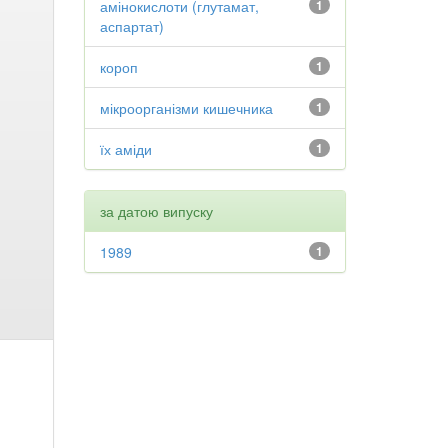
амінокислоти (глутамат,
1
аспартат)
короп
1
мікроорганізми кишечника
1
їх аміди
1
за датою випуску
1989
1