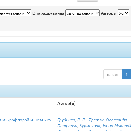
Впорядкування
Автори
назад
1
Автор(и)
я микрофлорой кишечника
Грубинко, В. В.
;
Третяк, Олександр
Петрович
;
Курмакова, Ірина Миколаї