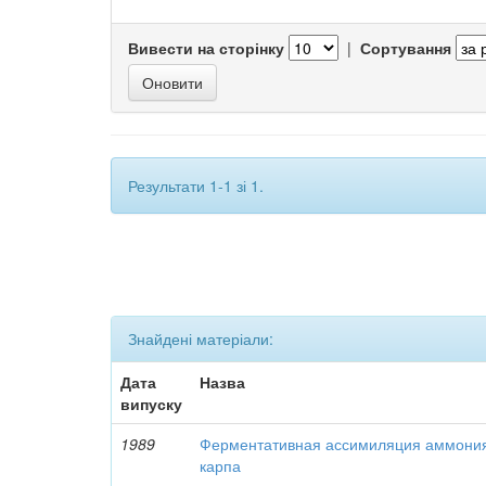
Вивести на сторінку
|
Сортування
Результати 1-1 зі 1.
Знайдені матеріали:
Дата
Назва
випуску
1989
Ферментативная ассимиляция аммони
карпа