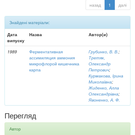
назад
1
далі
Знайдені матеріали:
Дата
Назва
Автор(и)
випуску
1989
Ферментативная
Грубинко, В. В.
;
ассимиляция аммония
Третяк,
микрофлорой кишечника
Олександр
карпа
Петрович
;
Курмакова, Ірина
Миколаївна
;
Жиденко, Алла
Олександрівна
;
Явоненко, А. Ф.
Перегляд
Автор