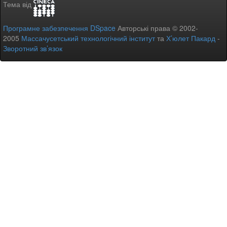
Тема від
Програмне забезпечення DSpace
Авторські права © 2002-
2005
Массачусетський технологічний інститут
та
Х’юлет Пакард
-
Зворотний зв’язок